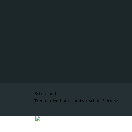
© treuland
Treuhandverband Landwirtschaft Schweiz