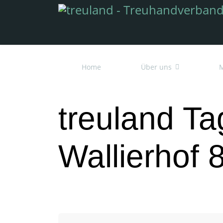
Home
Über uns
M
treuland T
Wallierhof 