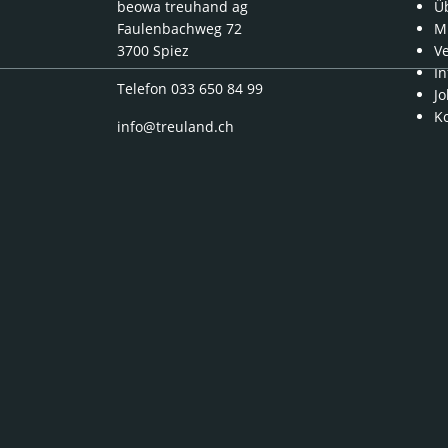
beowa treuhand ag
Ü
Faulenbachweg 72
Mi
3700 Spiez
V
In
Telefon 033 650 84 99
Jo
K
info@treuland.ch