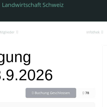
itglieder
Veranstaltungen
Infothek
agung
8.9.2026
Buchung Geschlossen
78