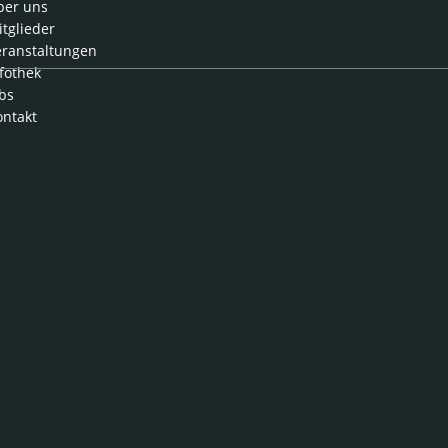
ber uns
tglieder
eranstaltungen
fothek
bs
ontakt