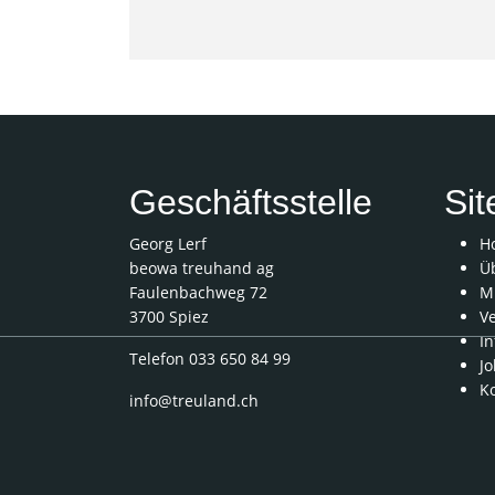
Geschäftsstelle
Si
Georg Lerf
H
beowa treuhand ag
Ü
Faulenbachweg 72
Mi
3700 Spiez
V
In
Telefon 033 650 84 99
Jo
K
info@treuland.ch