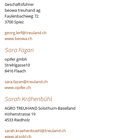
Geschäftsführer
beowa treuhand ag
Faulenbachweg 72
3700 Spiez
georg.lerf@treuland.ch
www.beowa.ch
Sara Fazan
opifer gmbh
Strehlgasse10
8416 Flaach
sara.fazan@treuland.ch
www.opifer.ch
Sarah Krähenbühl
AGRO TREUHAND Solothurn-Baselland
Höhenstrasse 19
4533 Riedholz
sarah.kraehenbuehl@treuland.ch
www.atsobl.ch