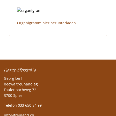
Organigramm hier herunterladen
Geschäftsstelle
Georg Lerf
beowa treuhand ag
Faulenbachweg 72
3700 Spiez
Telefon 033 650 84 99
info@treuland.ch