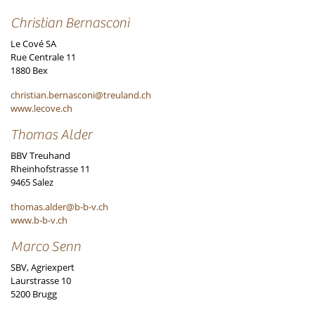
Christian Bernasconi
Le Cové SA
Rue Centrale 11
1880 Bex
christian.bernasconi@treuland.ch
www.lecove.ch
Thomas Alder
BBV Treuhand
Rheinhofstrasse 11
9465 Salez
thomas.alder@b-b-v.ch
www.b-b-v.ch
Marco Senn
SBV, Agriexpert
Laurstrasse 10
5200 Brugg